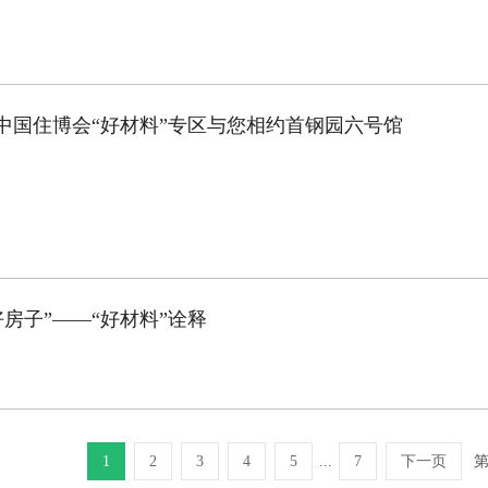
2届中国住博会“好材料”专区与您相约首钢园六号馆
好房子”——“好材料”诠释
1
2
3
4
5
...
7
下一页